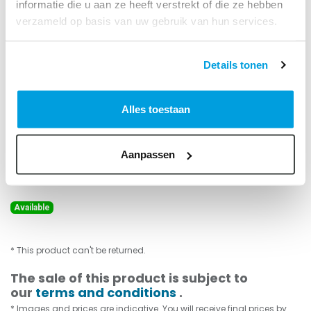
informatie die u aan ze heeft verstrekt of die ze hebben
verzameld op basis van uw gebruik van hun services.
Details tonen
Saddle piece, SPIRO, 100, 224-
Alles toestaan
250
Prod. No.:
86800104
Aanpassen
Saddle piece for tube. Sendzimir galvanised steel.
Available
* This product can't be returned.
The sale of this product is subject to
our
terms and conditions
.
* Images and prices are indicative. You will receive final prices by