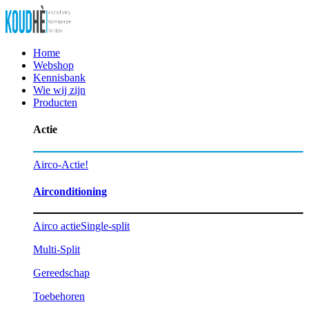
Home
Webshop
Kennisbank
Wie wij zijn
Producten
Actie
Airco-Actie!
Airconditioning
Airco actie
Single-split
Multi-Split
Gereedschap
Toebehoren