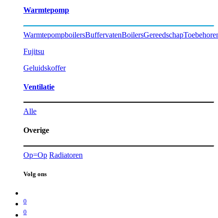
Warmtepomp
Warmtepompboilers
Buffervaten
Boilers
Gereedschap
Toebehore
Fujitsu
Geluidskoffer
Ventilatie
Alle
Overige
Op=Op
Radiatoren
Volg ons
0
0