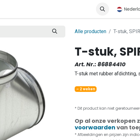
op
Kennisbank
Wie wij zijn
Producten
Nederl
Alle producten
T-stuk, SPI
T-stuk, SPI
Art. Nr.:
86884410
T-stuk met rubber afdichting, 
~ 2 weken
* Dit product kan niet geretournee
Op al onze verkopen z
voorwaarden
van toe
* Afbeeldingen en prijzen zijn indica