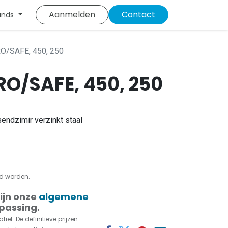
Aanmelden
Contact
ands
RO/SAFE, 450, 250
RO/SAFE, 450, 250
sendzimir verzinkt staal
rd worden.
ijn onze
algemene
passing.
tief. De definitieve prijzen