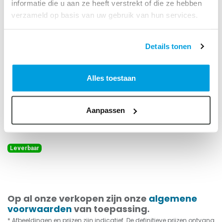
informatie die u aan ze heeft verstrekt of die ze hebben
verzameld op basis van uw gebruik van hun services.
Details tonen
Spiraalpijpbeugel, 355, M8-
Alles toestaan
draad
Art. Nr.:
86902355
Aanpassen
Ophangbeugel tbv. spirobuis, sendzimir verzinkt staal
Leverbaar
Op al onze verkopen zijn onze
algemene
voorwaarden
van toepassing.
* Afbeeldingen en prijzen zijn indicatief. De definitieve prijzen ontvang