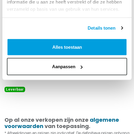
informatie die u aan ze heeft verstrekt of die ze hebben
verzameld op basis van uw gebruik van hun services.
Details tonen
Beugel met rubber inlaag
Alles toestaan
verz., 80
Art. Nr.:
86902573
Aanpassen
Ophangbeugel met rubberinleg t.b.v. spirobuis
Leverbaar
Op al onze verkopen zijn onze
algemene
voorwaarden
van toepassing.
* Afbeeldingen en prijzen zijn indicatief. De definitieve prijzen ontvang