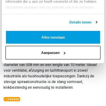
informatie die u aan ze heeft verstrekt of die ze hebben
verzameld op basis van uw gebruik van hun services.
Details tonen
PVC slang grijs, doos a 10
Alles toestaan
meter, 508
Art. Nr.:
87109508
Aanpassen
Flexibele en duurzame PVC ventilatieslang met een
diameter van 508 mm en een lengte van 10 meter. Ideaal
voor ventilatie, afzuiging en luchttransport in zowel
industriële als huishoudelijke toepassingen. Dankzij de
stevige spiraalconstructie is de slang vormvast,
knikbestendig en eenvoudig te installeren.
~ 2 weken