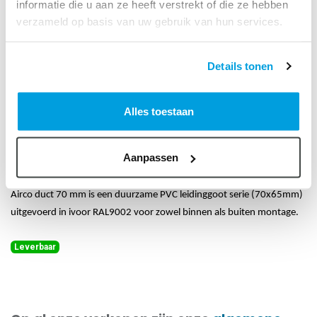
informatie die u aan ze heeft verstrekt of die ze hebben
verzameld op basis van uw gebruik van hun services.
Details tonen
Alles toestaan
Airco duct ivoor RAL9002
70mm eindkapje
Aanpassen
Art. Nr.:
89923055
Airco duct 70 mm is een duurzame PVC leidinggoot serie (70x65mm)
uitgevoerd in ivoor RAL9002 voor zowel binnen als buiten montage.
Leverbaar