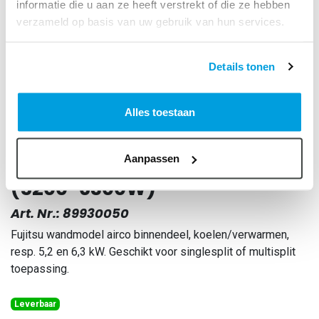
informatie die u aan ze heeft verstrekt of die ze hebben
verzameld op basis van uw gebruik van hun services.
Details tonen
Alles toestaan
Fujitsu ASYG18KMTE
Aanpassen
Standaard R32 wandunit
(5200-6300W)
Art. Nr.:
89930050
Fujitsu wandmodel airco binnendeel, koelen/verwarmen,
resp. 5,2 en 6,3 kW. Geschikt voor singlesplit of multisplit
toepassing.
Leverbaar