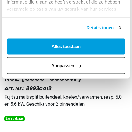
informatie die u aan ze heeft verstrekt of die ze hebben
verzameld op basis van uw gebruik van hun services.
Details tonen
Alles toestaan
Fujitsu AOYG18KBTA2 R32
Aanpassen
buitenunit Multi-Split Duo
R32 (5000-5600W)
Art. Nr.:
89930413
Fujitsu multisplit buitendeel, koelen/verwarmen, resp. 5,0
en 5,6 kW. Geschikt voor 2 binnendelen.
Leverbaar